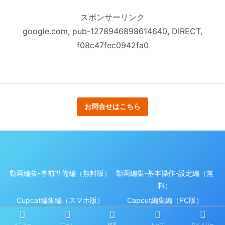
スポンサーリンク
google.com, pub-1278946898614640, DIRECT,
f08c47fec0942fa0
お問合せはこちら
動画編集-事前準備編（無料版）
動画編集-基本操作-設定編（無
料）
Cupcat編集編（スマホ版）
Capcut編集編（PC版）
© 2023 Motion Maker 無料ガイドからエキスパートへ.
メニュー
ホーム
検索
トップ
サイドバー