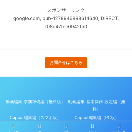
スポンサーリンク
google.com, pub-1278946898614640, DIRECT,
f08c47fec0942fa0
お問合せはこちら
動画編集-事前準備編（無料版）
動画編集-基本操作-設定編（無
料）
Cupcat編集編（スマホ版）
Capcut編集編（PC版）
© 2023 Motion Maker 無料ガイドからエキスパートへ.
メニュー
ホーム
検索
トップ
サイドバー