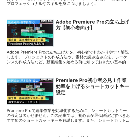
プロフェッショナルなスキルを身につけましょう。
Adobe Premiere Proの立ち上げ
動画編集-基本操作-設定編（無料）
方【初心者向け】
Adobe Premiere Proの立ち上げ方を、初心者でもわかりやすく解説
します。 プロジェクトの作成方法や、素材の読み込み方法、シーケ
ンスの作成方法など、動画編集を始める前に知っておきたい基本的な
操作を順番に説明します。 また、プロジェクトの管理方法や、簡単
な動画編集の練習方法も紹介しています。 この動画を見れば、
Adobe Premiere Proの基本をマスターして、動画編集を始めること
Premiere Pro初心者必見！作業
ができます。
動画編集-基本操作-設定編（無料）
効率を上げるショートカットキー
設定
Premiere Proで編集作業を効率化するために、ショートカットキー
の設定は欠かせません。この記事では、初心者が最低限設定すべきお
すすめのショートカットキーを解説します。また、ショートカットキ
ーを設定することで、マウス操作に比べて素早く操作できるようにな
り、編集作業のスピードアップにもつながります。ぜひ、本記事を参
考に、Premiere Proのショートカットキーを設定してみてくださ