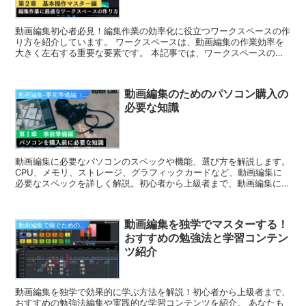
動画編集初心者必見！編集作業の効率化に役立つワークスペースの作
り方を紹介しています。 ワークスペースは、動画編集の作業効率を
大きく左右する重要な要素です。 本記事では、ワークスペースの基
本的な考え方から、初心者でも実践しやすいカスタマイズ方法まで、
わかりやすく解説します。 また、ワークスペースの効率的な活用方
法も紹介しているので、ぜひ参考にしてください。
動画編集のためのパソコン購入の
動画編集-事前準備編（無料版）
必要な知識
動画編集に必要なパソコンのスペックや機能、選び方を解説します。
CPU、メモリ、ストレージ、グラフィックカードなど、動画編集に
必要なスペックを詳しく解説。初心者から上級者まで、動画編集に適
したパソコンを選ぶための必要な知識が身につきます。
動画編集を独学でマスターする！
動画編集で稼ぐための実践的なノウハウ
おすすめの勉強法と学習コンテン
ツ紹介
動画編集を独学で効果的に学ぶ方法を解説！初心者から上級者まで、
おすすめの勉強法編集や実践的な学習コンテンツを紹介。 あなたも